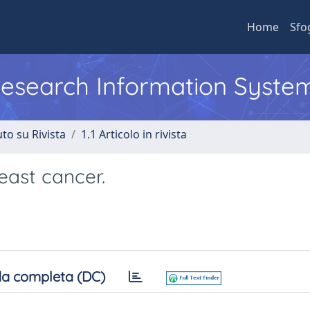
Home
Sfo
 Research Information Syste
to su Rivista
1.1 Articolo in rivista
east cancer.
a completa (DC)