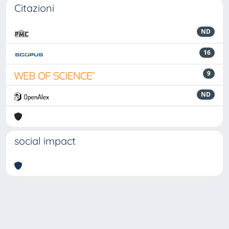
Citazioni
ND
16
9
ND
social impact