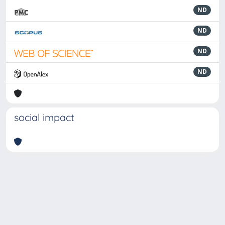
ND
ND
ND
ND
social impact