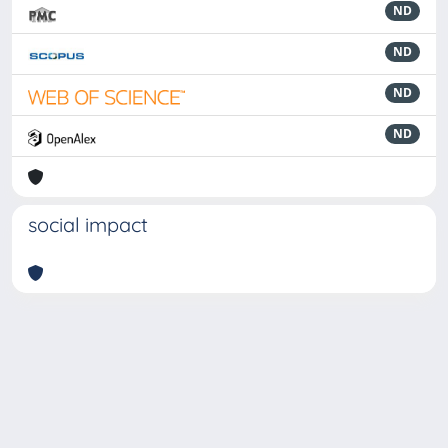
ND
ND
ND
ND
social impact
Powered by
IRIS
-
about IRIS
-