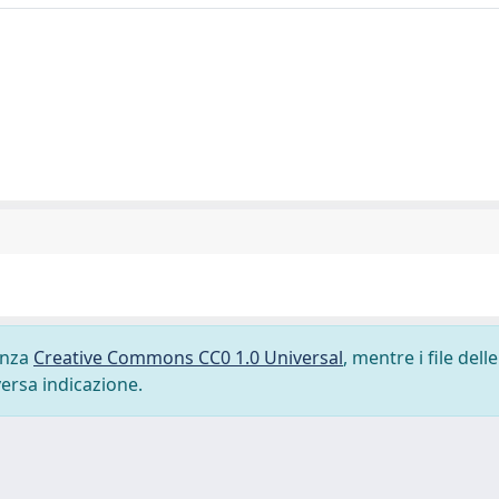
cenza
Creative Commons CC0 1.0 Universal
, mentre i file delle
versa indicazione.