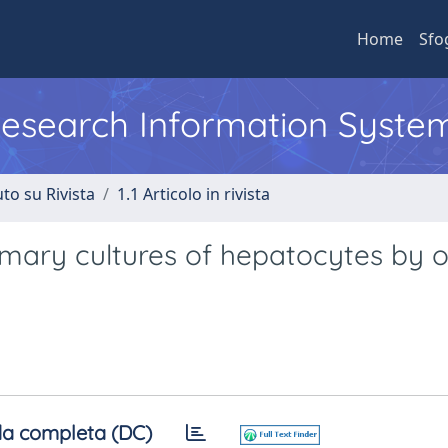
Home
Sfo
 Research Information Syste
to su Rivista
1.1 Articolo in rivista
rimary cultures of hepatocytes by o
a completa (DC)