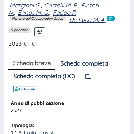
Margiani G.
;
Castelli M. P.
;
Pintori
N.
;
Ennas M. G.
;
Fadda P.
;
De Luca M. A.
Membro del Collaboration Group
Supervision
2023-01-01
Scheda breve
Scheda completa
Scheda completa (DC)
Anno di pubblicazione
2023
Tipologia:
1.1 Articolo in rivista