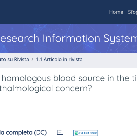
Home
Sfo
 Research Information Syste
to su Rivista
1.1 Articolo in rivista
 homologous blood source in the t
hthalmological concern?
a completa (DC)