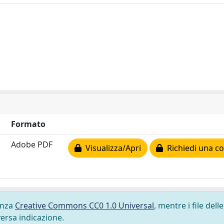
Formato
Adobe PDF
Visualizza/Apri
Richiedi una co
cenza
Creative Commons CC0 1.0 Universal
, mentre i file delle
versa indicazione.