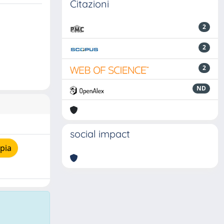
Citazioni
2
2
2
ND
social impact
pia