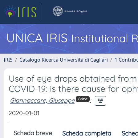
UNICA IRIS
Institutional
IRIS
Catalogo Ricerca Università di Cagliari
1 Contribu
Use of eye drops obtained from
COVID-19: is there cause for op
Giannaccare, Giuseppe
;
Primo
2020-01-01
Scheda breve
Scheda completa
Sched