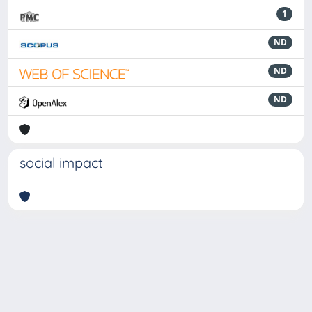
1
ND
ND
ND
social impact