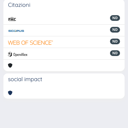
Citazioni
ND
ND
ND
ND
social impact