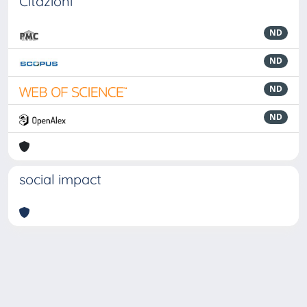
Citazioni
ND
ND
ND
ND
social impact