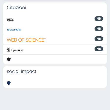
Citazioni
ND
ND
ND
ND
social impact