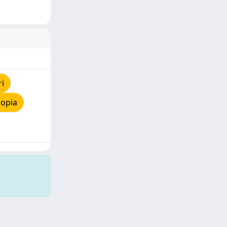
ri
copia