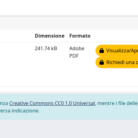
Dimensione
Formato
241.74 kB
Adobe
Visualizza/Ap
PDF
Richiedi una 
cenza
Creative Commons CC0 1.0 Universal
, mentre i file delle
versa indicazione.