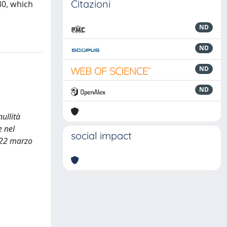
Citazioni
30, which
ND
ND
ND
ND
ullità
e nel
social impact
, 22 marzo