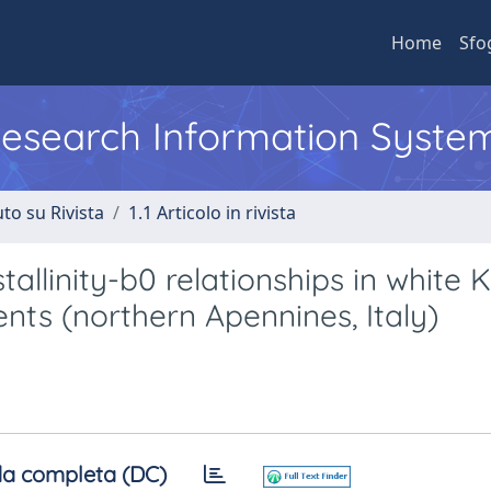
Home
Sfo
 Research Information Syste
to su Rivista
1.1 Articolo in rivista
stallinity-b0 relationships in white K
ts (northern Apennines, Italy)
a completa (DC)