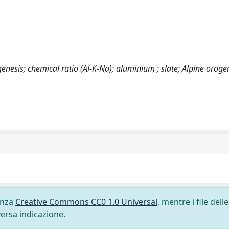
genesis; chemical ratio (Al-K-Na); aluminium ; slate; Alpine oroge
cenza
Creative Commons CC0 1.0 Universal
, mentre i file delle
versa indicazione.