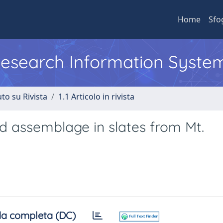
Home
Sfo
 Research Information Syste
to su Rivista
1.1 Articolo in rivista
d assemblage in slates from Mt.
a completa (DC)