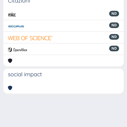
Citazioni
ND
ND
ND
ND
social impact