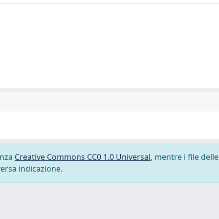
cenza
Creative Commons CC0 1.0 Universal
, mentre i file delle
versa indicazione.