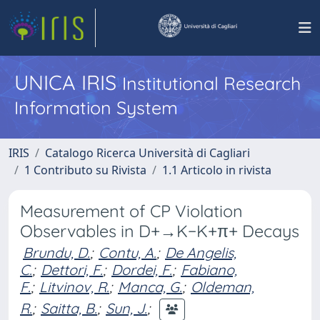
UNICA IRIS
Institutional Research
Information System
IRIS
Catalogo Ricerca Università di Cagliari
1 Contributo su Rivista
1.1 Articolo in rivista
Measurement of CP Violation
Observables in D+→K−K+π+ Decays
Brundu, D.
;
Contu, A.
;
De Angelis,
C.
;
Dettori, F.
;
Dordei, F.
;
Fabiano,
F.
;
Litvinov, R.
;
Manca, G.
;
Oldeman,
R.
;
Saitta, B.
;
Sun, J.
;