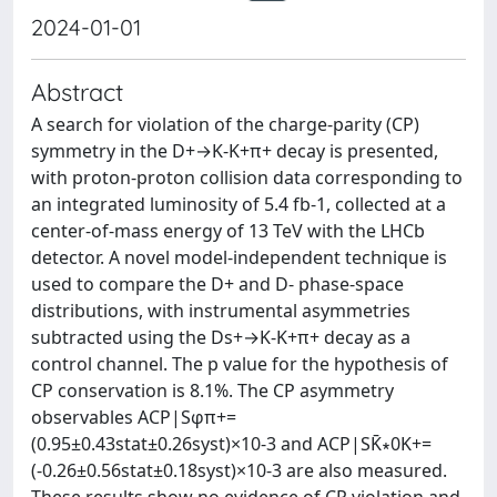
2024-01-01
Abstract
A search for violation of the charge-parity (CP)
symmetry in the D+→K-K+π+ decay is presented,
with proton-proton collision data corresponding to
an integrated luminosity of 5.4 fb-1, collected at a
center-of-mass energy of 13 TeV with the LHCb
detector. A novel model-independent technique is
used to compare the D+ and D- phase-space
distributions, with instrumental asymmetries
subtracted using the Ds+→K-K+π+ decay as a
control channel. The p value for the hypothesis of
CP conservation is 8.1%. The CP asymmetry
observables ACP|Sφπ+=
(0.95±0.43stat±0.26syst)×10-3 and ACP|SK̄∗0K+=
(-0.26±0.56stat±0.18syst)×10-3 are also measured.