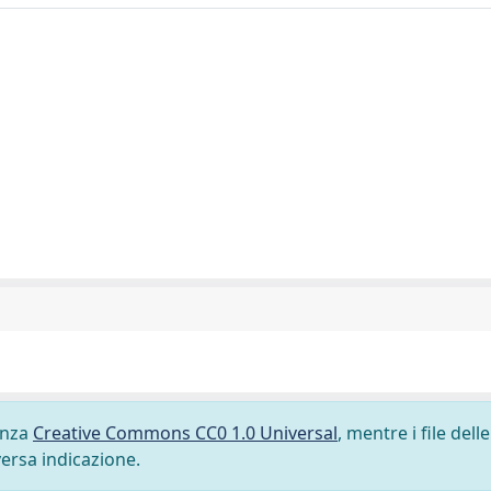
cenza
Creative Commons CC0 1.0 Universal
, mentre i file delle
versa indicazione.