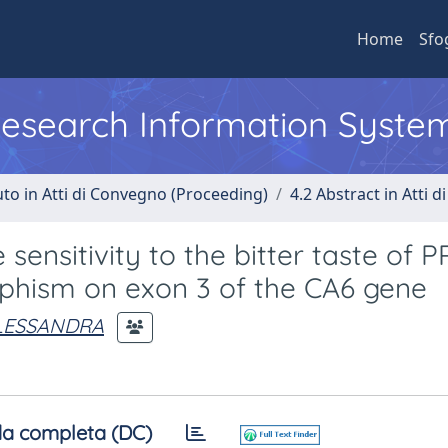
Home
Sfo
 Research Information Syste
uto in Atti di Convegno (Proceeding)
4.2 Abstract in Atti 
sensitivity to the bitter taste of 
phism on exon 3 of the CA6 gene
ALESSANDRA
a completa (DC)