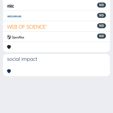
ND
ND
ND
ND
social impact