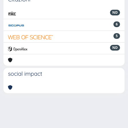
ND
6
5
ND
social impact