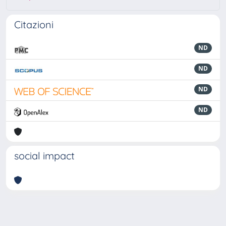
Citazioni
ND
ND
ND
ND
social impact