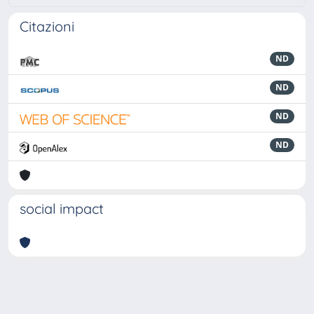
Citazioni
ND
ND
ND
ND
social impact