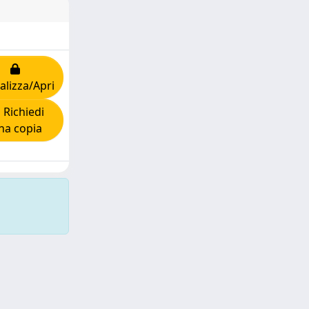
alizza/Apri
Richiedi
na copia