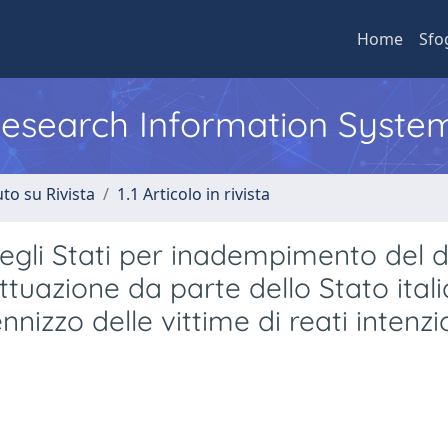
Home
Sfo
 Research Information Syste
to su Rivista
1.1 Articolo in rivista
egli Stati per inadempimento del di
ttuazione da parte dello Stato ital
nnizzo delle vittime di reati intenzi