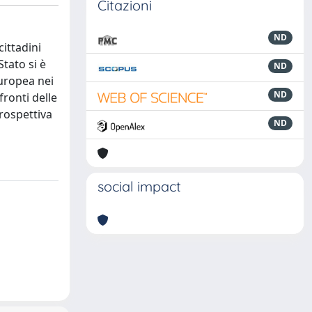
Citazioni
ND
cittadini
tato si è
ND
europea nei
ND
fronti delle
prospettiva
ND
social impact