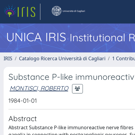
UNICA IRIS
Institutional
IRIS
Catalogo Ricerca Università di Cagliari
1 Contribu
Substance P-like immunoreactiv
MONTISCI, ROBERTO
1984-01-01
Abstract
Abstract Substance P-like immunoreactive nerve fibres
ganglia in connection with postganglionic neurones. S