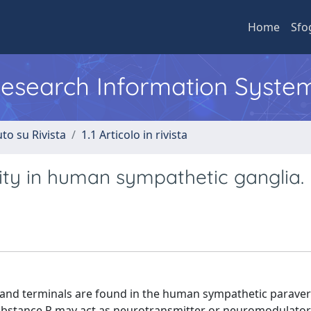
Home
Sfo
 Research Information Syste
to su Rivista
1.1 Articolo in rivista
ity in human sympathetic ganglia.
 and terminals are found in the human sympathetic paraver
ubstance P may act as neurotransmitter or neuromodulator 