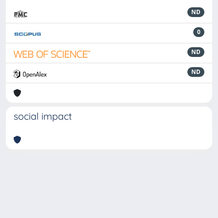
ND
0
ND
ND
social impact