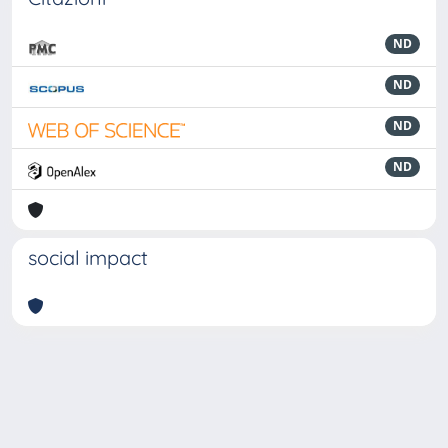
ND
ND
ND
ND
social impact