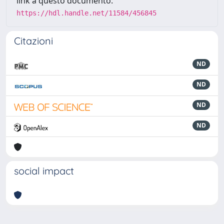
link a questo documento:
https://hdl.handle.net/11584/456845
Citazioni
ND
ND
ND
ND
social impact