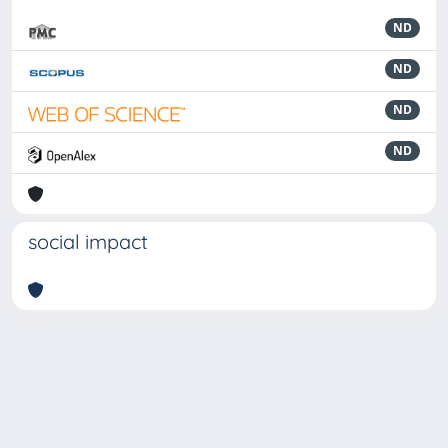
ND
ND
ND
ND
social impact