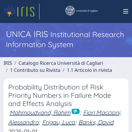
UNICA IRIS
Institutional Research
Information System
IRIS
Catalogo Ricerca Università di Cagliari
1 Contributo su Rivista
1.1 Articolo in rivista
Probability Distribution of Risk
Priority Numbers in Failure Mode
and Effects Analysis
Mahmoudvand, Rahim
;
Fiori Maccioni,
Alessandro
;
Frigau, Luca
;
Banks, David
2025-01-01