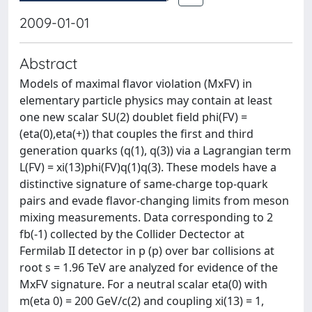
2009-01-01
Abstract
Models of maximal flavor violation (MxFV) in
elementary particle physics may contain at least
one new scalar SU(2) doublet field phi(FV) =
(eta(0),eta(+)) that couples the first and third
generation quarks (q(1), q(3)) via a Lagrangian term
L(FV) = xi(13)phi(FV)q(1)q(3). These models have a
distinctive signature of same-charge top-quark
pairs and evade flavor-changing limits from meson
mixing measurements. Data corresponding to 2
fb(-1) collected by the Collider Dectector at
Fermilab II detector in p (p) over bar collisions at
root s = 1.96 TeV are analyzed for evidence of the
MxFV signature. For a neutral scalar eta(0) with
m(eta 0) = 200 GeV/c(2) and coupling xi(13) = 1,