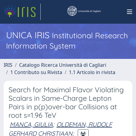
UNICA IRIS
Institutional Research
Information System
IRIS
Catalogo Ricerca Università di Cagliari
1 Contributo su Rivista
1.1 Articolo in rivista
Search for Maximal Flavor Violating
Scalars in Same-Charge Lepton
Pairs in p(p)over-bar Collisions at
root s=1.96 TeV
MANCA, GIULIA
;
OLDEMAN, RUDOLF
GERHARD CHRISTIAAN
;