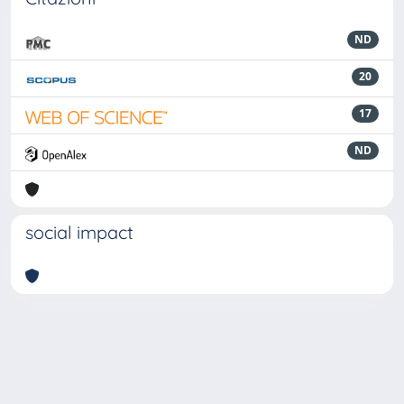
ND
20
17
ND
social impact