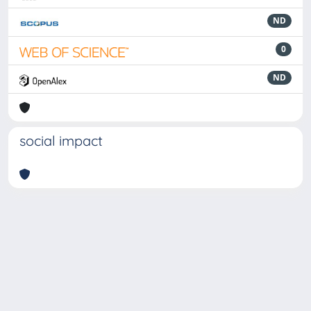
ND
0
ND
social impact
Powered by
IRIS
-
about IRIS
-
Utilizzo dei cookie
-
Privacy
Copyright © 2026