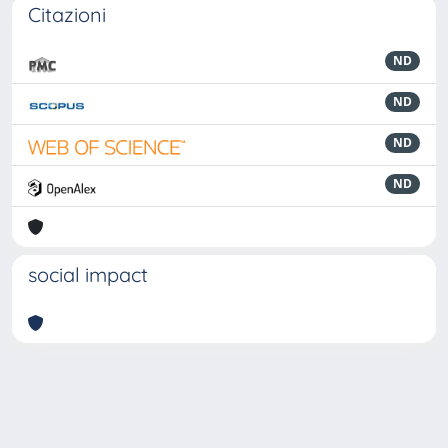
Citazioni
ND
ND
ND
ND
social impact