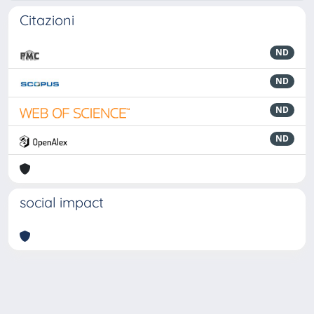
Citazioni
ND
ND
ND
ND
social impact