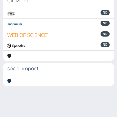
Citazioni
ND
ND
ND
ND
social impact