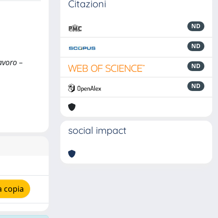
Citazioni
ND
ND
lavoro –
ND
ND
social impact
a copia