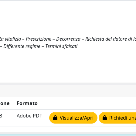
ta vitalizia – Prescrizione – Decorrenza – Richiesta del datore di 
 – Differente regime – Termini sfalsati
ione
Formato
B
Adobe PDF
Visualizza/Apri
Richiedi un