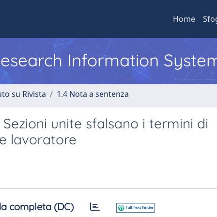
Home
Sfo
 Research Information Syste
to su Rivista
1.4 Nota a sentenza
e Sezioni unite sfalsano i termini di
 e lavoratore
a completa (DC)