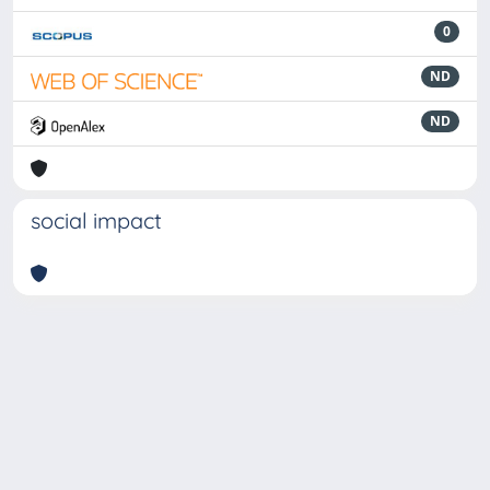
0
ND
ND
social impact
Powered by
IRIS
-
about IRIS
-
Utilizzo dei cookie
-
Privacy
Copyright © 2026