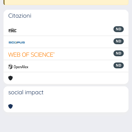
Citazioni
ND
ND
ND
ND
social impact