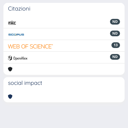
Citazioni
ND
ND
13
ND
social impact