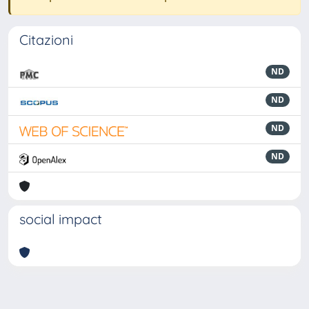
Citazioni
ND
ND
ND
ND
social impact