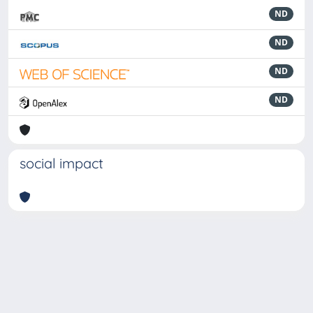
ND
ND
ND
ND
social impact