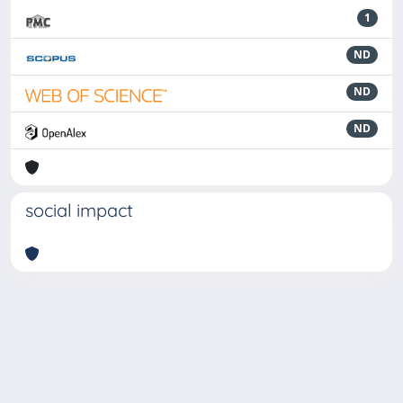
1
ND
ND
ND
social impact