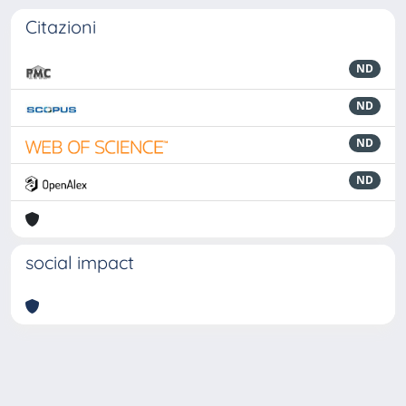
Citazioni
ND
ND
ND
ND
social impact