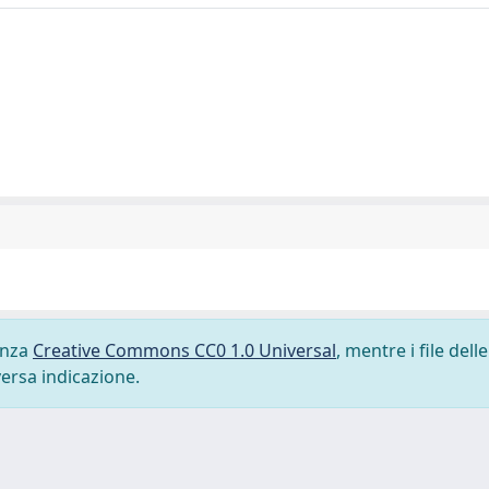
cenza
Creative Commons CC0 1.0 Universal
, mentre i file delle
versa indicazione.