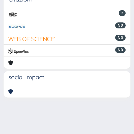
2
ND
ND
ND
social impact