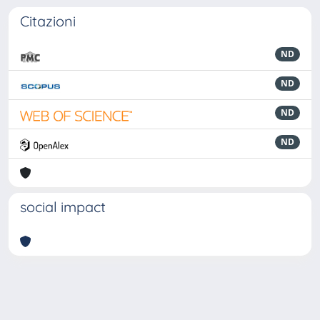
Citazioni
ND
ND
ND
ND
social impact