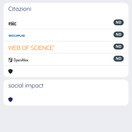
Citazioni
ND
ND
ND
ND
social impact