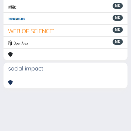
ND
ND
ND
ND
social impact