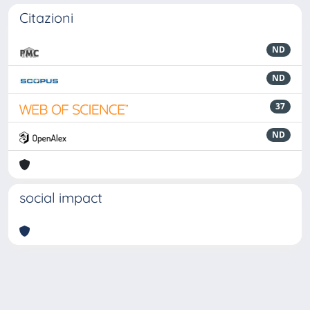
Citazioni
ND
ND
37
ND
social impact