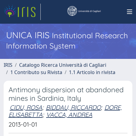
UNICA IRIS
Institutional Research
Information System
IRIS
Catalogo Ricerca Università di Cagliari
1 Contributo su Rivista
1.1 Articolo in rivista
Antimony dispersion at abandoned
mines in Sardinia, Italy
CIDU, ROSA
;
BIDDAU, RICCARDO
;
DORE,
ELISABETTA
;
VACCA, ANDREA
2013-01-01